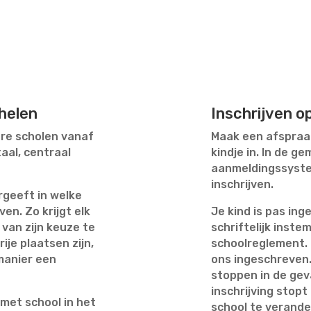
chelen
Inschrijven o
ere scholen vanaf
Maak een afspraak
aal, centraal
kindje in. In de g
aanmeldingssystee
inschrijven.
rgeeft in welke
ven. Zo krijgt elk
Je kind is pas ing
 van zijn keuze te
schriftelijk inst
ije plaatsen zijn,
schoolreglement. E
manier een
ons ingeschreven. 
stoppen in de geva
inschrijving stopt
 met school in het
school te verande