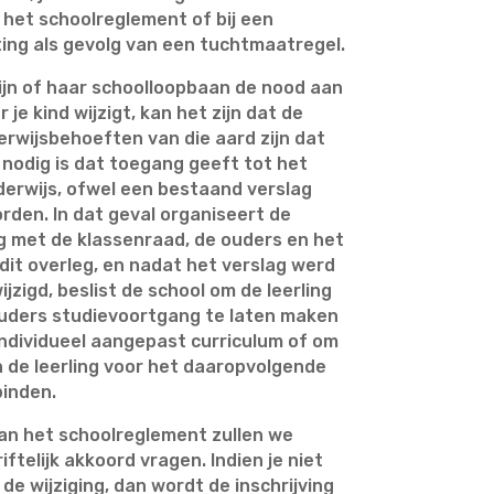
 het schoolreglement of bij een
iting als gevolg van een tuchtmaatregel.
ijn of haar schoolloopbaan de nood aan
je kind wijzigt, kan het zijn dat de
rwijsbehoeften van die aard zijn dat
 nodig is dat toegang geeft tot het
erwijs, ofwel een bestaand verslag
rden. In dat geval organiseert de
g met de klassenraad, de ouders en het
dit overleg, en nadat het verslag werd
jzigd, beslist de school om de leerling
ouders studievoortgang te laten maken
individueel aangepast curriculum of om
n de leerling voor het daaropvolgende
binden.
 van het schoolreglement zullen we
ftelijk akkoord vragen. Indien je niet
e wijziging, dan wordt de inschrijving