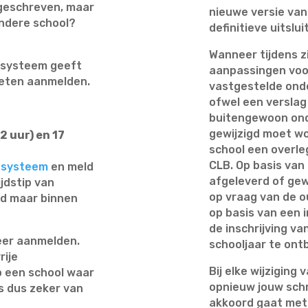
ingeschreven, maar
nieuwe versie van
andere school?
definitieve uitslu
Wanneer tijdens z
t systeem geeft
aanpassingen voor 
moeten aanmelden.
vastgestelde onde
ofwel een verslag
buitengewoon ond
gewijzigd moet wo
2 uur) en 17
school een overle
CLB. Op basis van 
dsysteem
en meld
afgeleverd of gewi
ijdstip van
op vraag van de 
nd maar binnen
op basis van een 
de inschrijving va
meer aanmelden.
schooljaar te ont
rije
Bij elke wijziging
op een school waar
opnieuw jouw schri
is dus zeker van
akkoord gaat met d