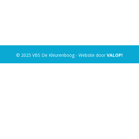
© 2025 VBS De Kleurenboog - Website door
VALOP!